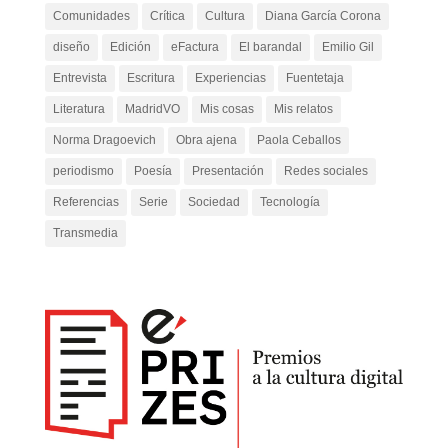
Comunidades
Crítica
Cultura
Diana García Corona
diseño
Edición
eFactura
El barandal
Emilio Gil
Entrevista
Escritura
Experiencias
Fuentetaja
Literatura
MadridVO
Mis cosas
Mis relatos
Norma Dragoevich
Obra ajena
Paola Ceballos
periodismo
Poesía
Presentación
Redes sociales
Referencias
Serie
Sociedad
Tecnología
Transmedia