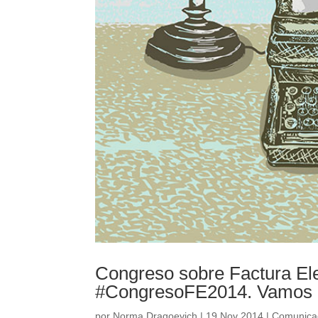
Congreso sobre Factura El
#CongresoFE2014. Vamos h
por
Norma Dragoevich
|
19 Nov 2014
|
Comunica