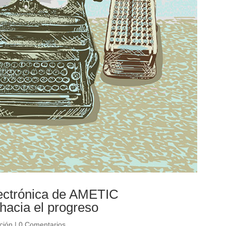
ectrónica de AMETIC
acia el progreso
ción
|
0 Comentarios