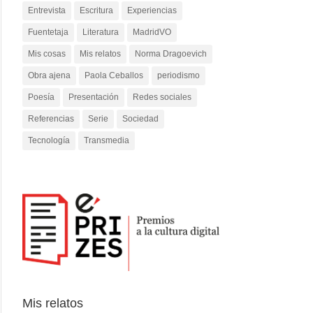
Entrevista
Escritura
Experiencias
Fuentetaja
Literatura
MadridVO
Mis cosas
Mis relatos
Norma Dragoevich
Obra ajena
Paola Ceballos
periodismo
Poesía
Presentación
Redes sociales
Referencias
Serie
Sociedad
Tecnología
Transmedia
Mis relatos