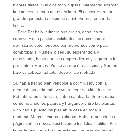
bigotes tiesos. Sus ojos todo pupilas, intentando abarcar
la estancia. Numen no se amilanó. El desastre era tan
grande que estaba dispuesta a intervenir a pesar del
felino.
Pero Pot bajó, primero sus orejas, después su
cabeza, y con pasitos acolchados se encaminó al
dormitorio; deteniéndose por momentos como para
comprobar si Numen lo seguía, esperándola y
avanzando, hasta que se comprendieron y llegaron a la
par junto a Marcos. Pot se acurrucó a sus pies y Numen
bajo su cabeza, adaptándose a la almohada.
Sí, había hecho bien yéndose a dormir. Hoy con la
mente despejada todo volvía a tener sentido. Incluso
Pot, ahora en la terraza, había cambiado. Se recreaba
contemplando los pájaros y hurgando entre las plantas
y no había puesto los pies en la casa en toda la
mañana. Marcos estaba exultante. Había repasado las
páginas de la novela sustituyendo los folios inútiles. Por
la tarde rescribiría los que estaban impresentables, Al