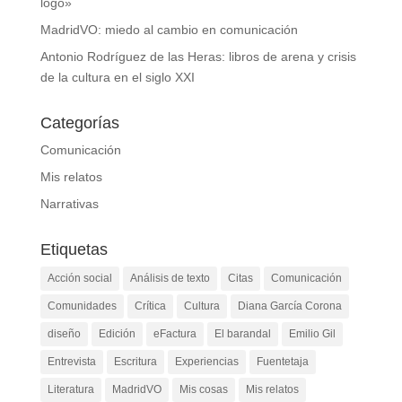
logo»
MadridVO: miedo al cambio en comunicación
Antonio Rodríguez de las Heras: libros de arena y crisis
de la cultura en el siglo XXI
Categorías
Comunicación
Mis relatos
Narrativas
Etiquetas
Acción social
Análisis de texto
Citas
Comunicación
Comunidades
Crítica
Cultura
Diana García Corona
diseño
Edición
eFactura
El barandal
Emilio Gil
Entrevista
Escritura
Experiencias
Fuentetaja
Literatura
MadridVO
Mis cosas
Mis relatos