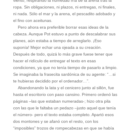
viento, respirando la humedad fría de la arena tras la
ropa. Sin obligaciones, ni plazos, ni entregas, ni finales,
ni nada. Sólo el mar y la arena, el pescadito adobado y
el fino con aceitunas.
Pero ahora era preferible borrar esas ideas de la
cabeza. Aunque Pot estuvo a punto de descalabrar sus
planes, aún estaba a tiempo de arreglarlo. ¡Eso
suponía! Mejor echar una ojeada a su creación.
Después de todo, quizá lo más grave fuese tener que
hacer el ridículo de entregar el texto en esas
condiciones, ya que no tenía tiempo de pasarlo a limpio.
Se imaginaba la frasecita sardónica de su agente: “…si
te hubieras decidido por el ordenador…”.
Abandonando la lata y el cenicero junto al sillón, fue
hasta el escritorio con paso cansino. Primero ordenó las
páginas –las que estaban numeradas-; hizo otra pila
con las que le faltaba un pedazo –justo aquel que tenía
el número- pero el texto estaba completo. Apartó esos
dos montones y se afanó con el resto, con los
“imposibles” trozos de rompecabezas en que se había