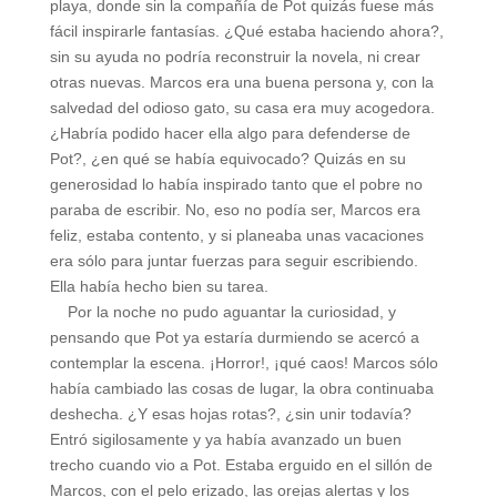
playa, donde sin la compañía de Pot quizás fuese más
fácil inspirarle fantasías. ¿Qué estaba haciendo ahora?,
sin su ayuda no podría reconstruir la novela, ni crear
otras nuevas. Marcos era una buena persona y, con la
salvedad del odioso gato, su casa era muy acogedora.
¿Habría podido hacer ella algo para defenderse de
Pot?, ¿en qué se había equivocado? Quizás en su
generosidad lo había inspirado tanto que el pobre no
paraba de escribir. No, eso no podía ser, Marcos era
feliz, estaba contento, y si planeaba unas vacaciones
era sólo para juntar fuerzas para seguir escribiendo.
Ella había hecho bien su tarea.
Por la noche no pudo aguantar la curiosidad, y
pensando que Pot ya estaría durmiendo se acercó a
contemplar la escena. ¡Horror!, ¡qué caos! Marcos sólo
había cambiado las cosas de lugar, la obra continuaba
deshecha. ¿Y esas hojas rotas?, ¿sin unir todavía?
Entró sigilosamente y ya había avanzado un buen
trecho cuando vio a Pot. Estaba erguido en el sillón de
Marcos, con el pelo erizado, las orejas alertas y los