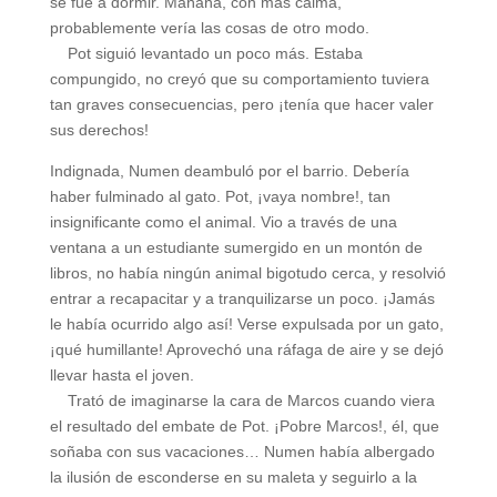
se fue a dormir. Mañana, con más calma,
probablemente vería las cosas de otro modo.
Pot siguió levantado un poco más. Estaba
compungido, no creyó que su comportamiento tuviera
tan graves consecuencias, pero ¡tenía que hacer valer
sus derechos!
Indignada, Numen deambuló por el barrio. Debería
haber fulminado al gato. Pot, ¡vaya nombre!, tan
insignificante como el animal. Vio a través de una
ventana a un estudiante sumergido en un montón de
libros, no había ningún animal bigotudo cerca, y resolvió
entrar a recapacitar y a tranquilizarse un poco. ¡Jamás
le había ocurrido algo así! Verse expulsada por un gato,
¡qué humillante! Aprovechó una ráfaga de aire y se dejó
llevar hasta el joven.
Trató de imaginarse la cara de Marcos cuando viera
el resultado del embate de Pot. ¡Pobre Marcos!, él, que
soñaba con sus vacaciones… Numen había albergado
la ilusión de esconderse en su maleta y seguirlo a la