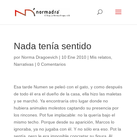
Nada tenía sentido
por
Norma Dragoevich
|
10 Ene 2010
|
Mis relatos
,
Narrativas
|
0 Comentarios
Esa tarde Numen se peleó con el gato, y como después
de todo él era el dueño de la casa, ella hizo las maletas
y se marchó. Ya encontraría otro lugar donde no
hubiera animales molestos captando su presencia por
los rincones. Pot fue implacable: no la quería bajo el
mismo techo. Porque desde su aparición, Marcos lo
ignoraba, ya no jugaba con él. Y no sólo era eso. Pot la
sentía, pero le era imposible concretar su figura. Al