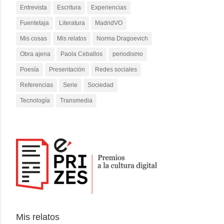
Entrevista
Escritura
Experiencias
Fuentetaja
Literatura
MadridVO
Mis cosas
Mis relatos
Norma Dragoevich
Obra ajena
Paola Ceballos
periodismo
Poesía
Presentación
Redes sociales
Referencias
Serie
Sociedad
Tecnología
Transmedia
Mis relatos