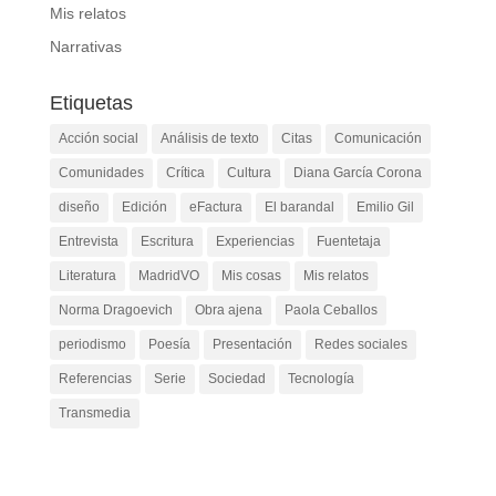
Mis relatos
Narrativas
Etiquetas
Acción social
Análisis de texto
Citas
Comunicación
Comunidades
Crítica
Cultura
Diana García Corona
diseño
Edición
eFactura
El barandal
Emilio Gil
Entrevista
Escritura
Experiencias
Fuentetaja
Literatura
MadridVO
Mis cosas
Mis relatos
Norma Dragoevich
Obra ajena
Paola Ceballos
periodismo
Poesía
Presentación
Redes sociales
Referencias
Serie
Sociedad
Tecnología
Transmedia