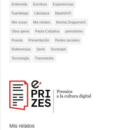
Entrevista
Escritura
Experiencias
Fuentetaja
Literatura
MadridVO
Mis cosas
Mis relatos
Norma Dragoevich
Obra ajena
Paola Ceballos
periodismo
Poesía
Presentación
Redes sociales
Referencias
Serie
Sociedad
Tecnología
Transmedia
Mis relatos