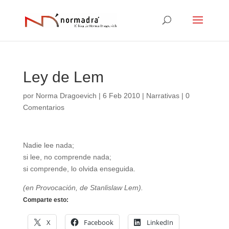
Ley de Lem
por
Norma Dragoevich
|
6 Feb 2010
|
Narrativas
|
0
Comentarios
Nadie lee nada;
si lee, no comprende nada;
si comprende, lo olvida enseguida.
(en Provocación, de Stanlislaw Lem).
Comparte esto:
X
Facebook
LinkedIn