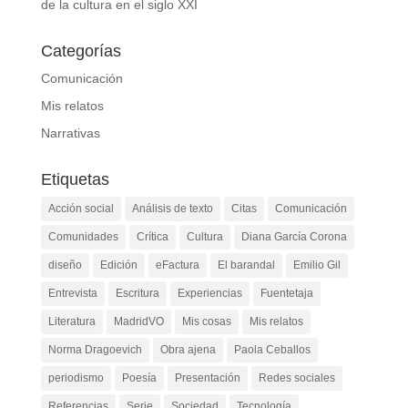
de la cultura en el siglo XXI
Categorías
Comunicación
Mis relatos
Narrativas
Etiquetas
Acción social
Análisis de texto
Citas
Comunicación
Comunidades
Crítica
Cultura
Diana García Corona
diseño
Edición
eFactura
El barandal
Emilio Gil
Entrevista
Escritura
Experiencias
Fuentetaja
Literatura
MadridVO
Mis cosas
Mis relatos
Norma Dragoevich
Obra ajena
Paola Ceballos
periodismo
Poesía
Presentación
Redes sociales
Referencias
Serie
Sociedad
Tecnología