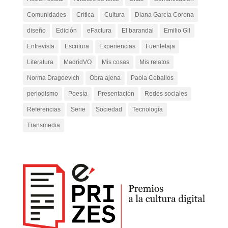
Comunidades
Crítica
Cultura
Diana García Corona
diseño
Edición
eFactura
El barandal
Emilio Gil
Entrevista
Escritura
Experiencias
Fuentetaja
Literatura
MadridVO
Mis cosas
Mis relatos
Norma Dragoevich
Obra ajena
Paola Ceballos
periodismo
Poesía
Presentación
Redes sociales
Referencias
Serie
Sociedad
Tecnología
Transmedia