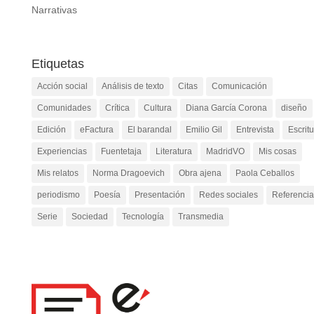
Narrativas
Etiquetas
Acción social
Análisis de texto
Citas
Comunicación
Comunidades
Crítica
Cultura
Diana García Corona
diseño
Edición
eFactura
El barandal
Emilio Gil
Entrevista
Escrit
Experiencias
Fuentetaja
Literatura
MadridVO
Mis cosas
Mis relatos
Norma Dragoevich
Obra ajena
Paola Ceballos
periodismo
Poesía
Presentación
Redes sociales
Referencia
Serie
Sociedad
Tecnología
Transmedia